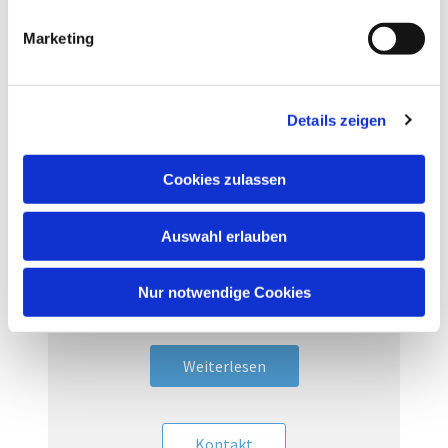
i
g
Marketing
u
n
g
Details zeigen
s
a
u
Cookies zulassen
s
w
Instrumentengruppe in
Auswahl erlauben
a
Mariä Himmelfahrt
h
Hier finden Sie wichtige Informationen
l
Nur notwendige Cookies
zur Instrumentalgruppe.
Weiterlesen
Kontakt