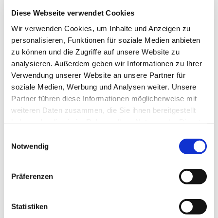
Diese Webseite verwendet Cookies
Wir verwenden Cookies, um Inhalte und Anzeigen zu
personalisieren, Funktionen für soziale Medien anbieten
zu können und die Zugriffe auf unsere Website zu
analysieren. Außerdem geben wir Informationen zu Ihrer
Verwendung unserer Website an unsere Partner für
Musikgruppen in St. Markus
soziale Medien, Werbung und Analysen weiter. Unsere
Chorensemble, Pop-Up-Chor, junge
Partner führen diese Informationen möglicherweise mit
Schola, Musikband... musikalisch ist
weiteren Daten zusammen, die Sie ihnen bereitgestellt
einiges los in St. Markus.
haben oder die sie im Rahmen Ihrer Nutzung der Dienste
gesammelt haben.
E
Notwendig
i
Weiterlesen
n
w
Präferenzen
i
Kontakt
l
l
Statistiken