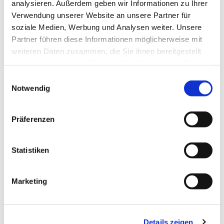
analysieren. Außerdem geben wir Informationen zu Ihrer
kommen die Kinder in die Kirche
Verwendung unserer Website an unsere Partner für
zurück und empfangen den
soziale Medien, Werbung und Analysen weiter. Unsere
Partner führen diese Informationen möglicherweise mit
Schlusssegen.
weiteren Daten zusammen, die Sie ihnen bereitgestellt
haben oder die sie im Rahmen Ihrer Nutzung der Dienste
gesammelt haben.
E
Notwendig
i
n
w
Präferenzen
i
l
l
Statistiken
i
g
Marketing
u
n
g
Details zeigen
s