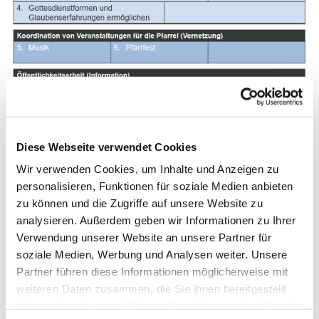
Für jeden Themenbereich sind
Diese Webseite verwendet Cookies
Initiativen gesammelt worden, die
Wir verwenden Cookies, um Inhalte und Anzeigen zu
Sie gerne über folgenden Link
personalisieren, Funktionen für soziale Medien anbieten
zu können und die Zugriffe auf unsere Website zu
einsehen können.
analysieren. Außerdem geben wir Informationen zu Ihrer
Verwendung unserer Website an unsere Partner für
soziale Medien, Werbung und Analysen weiter. Unsere
Partner führen diese Informationen möglicherweise mit
Themenbereiche und Initiativen herunterladen
weiteren Daten zusammen, die Sie ihnen bereitgestellt
haben oder die sie im Rahmen Ihrer Nutzung der Dienste