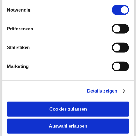
gesammelt haben.
E
Notwendig
i
n
w
Präferenzen
i
l
l
Statistiken
i
g
Marketing
u
n
g
Details zeigen
s
a
u
Cookies zulassen
s
w
Auswahl erlauben
a
h