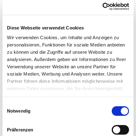
Einsatz von Dienstleistern / Analysetools
Wir setzen zur Erbringung von Leistungen und zur
Verarbeitung Ihrer Daten Dienstleister ein (so genannte
Diese Webseite verwendet Cookies
Auftragsverarbeitung). Die Dienstleister verarbeiten die
Wir verwenden Cookies, um Inhalte und Anzeigen zu
Daten nach unserer Weisung und sind zur Einhaltung der
personalisieren, Funktionen für soziale Medien anbieten
geltenden Datenschutzbestimmungen verpflichtet.
zu können und die Zugriffe auf unsere Website zu
Sämtliche Auftragsverarbeiter wurden sorgfältig ausgewählt
analysieren. Außerdem geben wir Informationen zu Ihrer
und erhalten nur in dem Umfang und für den benötigten
Verwendung unserer Website an unsere Partner für
Zeitraum Zugang zu Ihren Daten, der für die Erbringung der
soziale Medien, Werbung und Analysen weiter. Unsere
Leistungen erforderlich ist.
Partner führen diese Informationen möglicherweise mit
weiteren Daten zusammen, die Sie ihnen bereitgestellt
Plausible Analytics
haben oder die sie im Rahmen Ihrer Nutzung der Dienste
Diese Website nutzt Plausible Analytics, einen
datenschutzfreundlichen Webanalysedienst. Plausible
gesammelt haben.
E
verwendet keine Cookies und erhebt keine
Notwendig
i
personenbezogenen Daten im Sinne der DSGVO.
n
Insbesondere werden keine IP-Adressen gespeichert, keine
w
Präferenzen
Nutzerprofile erstellt und keine Daten an Dritte zu
i