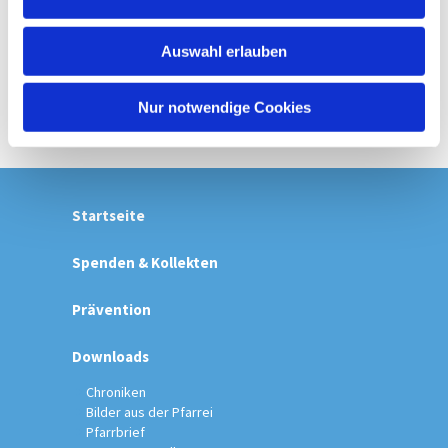
s
w
Auswahl erlauben
a
h
l
Nur notwendige Cookies
Startseite
Spenden & Kollekten
Prävention
Downloads
Chroniken
Bilder aus der Pfarrei
Pfarrbrief