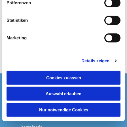
Präferenzen
i
l
l
Statistiken
i
g
Marketing
u
n
g
Details zeigen
s
a
u
Cookies zulassen
s
Startseite
w
Auswahl erlauben
a
Spenden & Kollekten
h
l
Nur notwendige Cookies
Prävention
Downloads