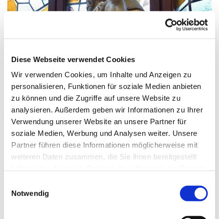
© G. Schiwek
Diese Webseite verwendet Cookies
Wir verwenden Cookies, um Inhalte und Anzeigen zu
personalisieren, Funktionen für soziale Medien anbieten
Samstag, 27. März 2027, 18:00 Uhr
zu können und die Zugriffe auf unsere Website zu
analysieren. Außerdem geben wir Informationen zu Ihrer
Mariä Himmelfahrt, Sakrower
Verwendung unserer Website an unsere Partner für
Landstraße 60-62, 14089 Berlin
soziale Medien, Werbung und Analysen weiter. Unsere
Partner führen diese Informationen möglicherweise mit
weiteren Daten zusammen, die Sie ihnen bereitgestellt
haben oder die sie im Rahmen Ihrer Nutzung der Dienste
gesammelt haben.
E
Notwendig
i
n
w