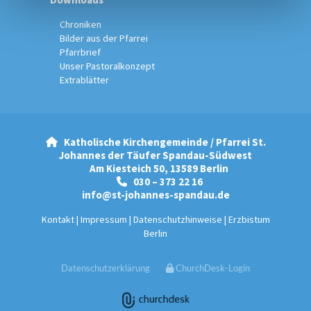
Chroniken
Bilder aus der Pfarrei
Pfarrbrief
Unser Pastoralkonzept
Extrablätter
Katholische Kirchengemeinde / Pfarrei St.

Johannes der Täufer Spandau-Südwest
Am Kiesteich 50, 13589 Berlin
030 – 373 22 16

info@st-johannes-spandau.de
Kontakt
|
Impressum
|
Datenschutzhinweise
|
Erzbistum
Berlin
Datenschutzerklärung
ChurchDesk-Login