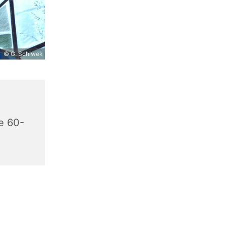
© G. Schiwek
e 60-