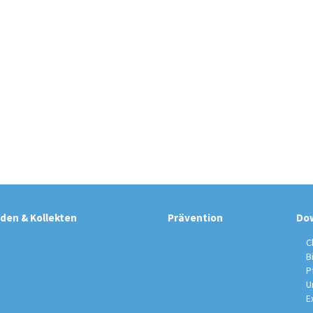
den & Kollekten
Prävention
Do
C
B
P
U
E