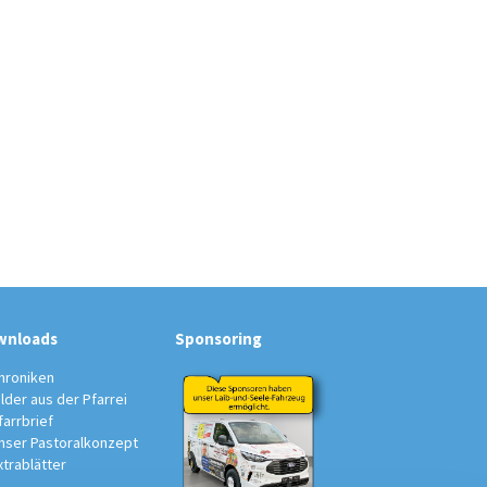
wnloads
Sponsoring
hroniken
ilder aus der Pfarrei
farrbrief
nser Pastoralkonzept
xtrablätter