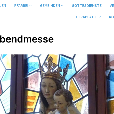
LEN
PFARREI
GEMEINDEN
GOTTESDIENSTE
V
EXTRABLÄTTER
KO
abendmesse