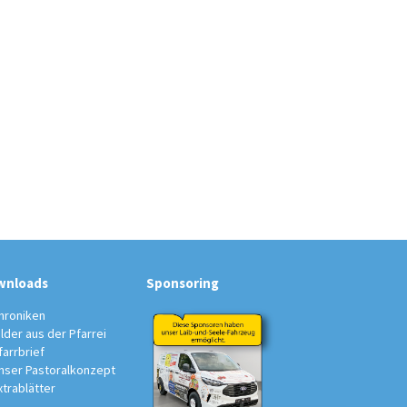
wnloads
Sponsoring
hroniken
ilder aus der Pfarrei
farrbrief
nser Pastoralkonzept
xtrablätter