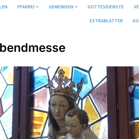
LEN
PFARREI
GEMEINDEN
GOTTESDIENSTE
V
EXTRABLÄTTER
KO
abendmesse