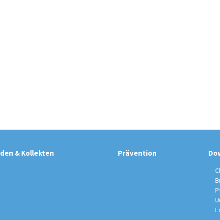
den & Kollekten
Prävention
Do
C
B
P
U
E