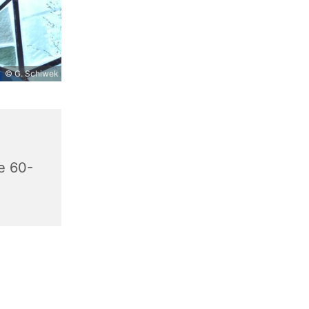
© G. Schiwek
e 60-