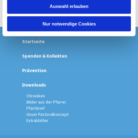
w
Auswahl erlauben
a
h
l
Nur notwendige Cookies
Startseite
Spenden & Kollekten
Prävention
Downloads
Chroniken
Bilder aus der Pfarrei
Pfarrbrief
Unser Pastoralkonzept
Extrablätter