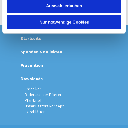
w
Auswahl erlauben
a
h
l
Nur notwendige Cookies
Startseite
Spenden & Kollekten
Prävention
Downloads
Chroniken
Bilder aus der Pfarrei
Pfarrbrief
Unser Pastoralkonzept
Extrablätter