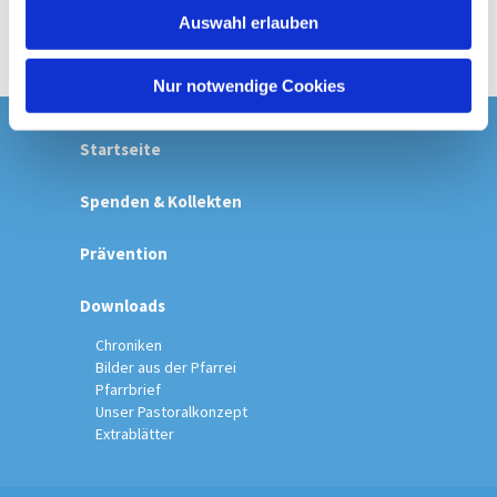
w
Auswahl erlauben
a
h
l
Nur notwendige Cookies
Startseite
Spenden & Kollekten
Prävention
Downloads
Chroniken
Bilder aus der Pfarrei
Pfarrbrief
Unser Pastoralkonzept
Extrablätter