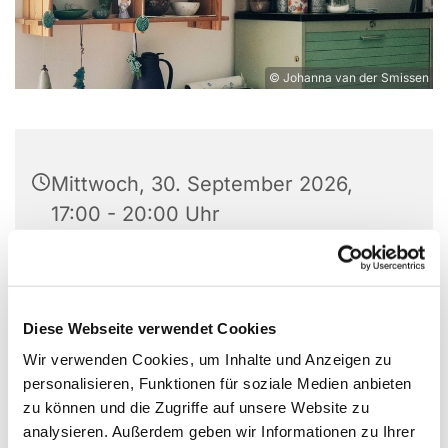
© Johanna van der Smissen
Mittwoch, 30. September 2026,
17:00 - 20:00 Uhr
Experimentierort, Weißenburger Str.
9-11, 13595 Berlin
Diese Webseite verwendet Cookies
Wir verwenden Cookies, um Inhalte und Anzeigen zu
personalisieren, Funktionen für soziale Medien anbieten
Nimm dir eine kreative Auszeit und mach bei
zu können und die Zugriffe auf unsere Website zu
unserem Töpferkurs mit!
analysieren. Außerdem geben wir Informationen zu Ihrer