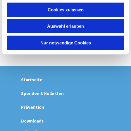
u
Cookies zulassen
s
w
Auswahl erlauben
a
h
l
Nur notwendige Cookies
Startseite
Spenden & Kollekten
Prävention
Downloads