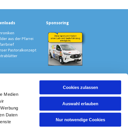
wnloads
Sponsoring
hroniken
ilder aus der Pfarrei
farrbrief
nser Pastoralkonzept
xtrablätter
Cookies zulassen
au-Südwest
le Medien
ir
Auswahl erlauben
, Werbung
ren Daten
Nur notwendige Cookies
ienste