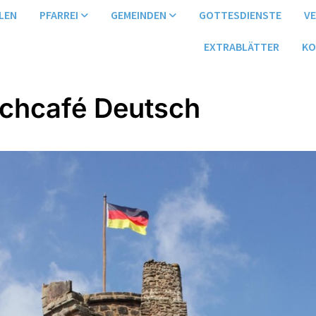
LEN
PFARREI
GEMEINDEN
GOTTESDIENSTE
V
EXTRABLÄTTER
KO
chcafé Deutsch