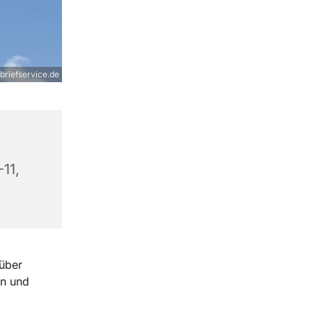
rbriefservice.de
11,
 über
en und