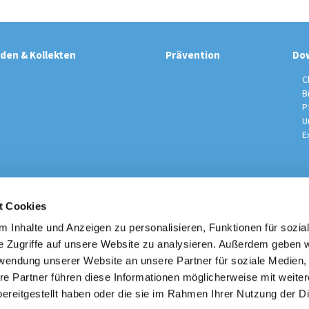
den & Kollekten
Prävention
Do
C
B
P
U
E
t Cookies
sche Kirchengemeinde / Pfarrei St. Johannes der Täufer Spand
Am Kiesteich 50, 13589 Berlin
 Inhalte und Anzeigen zu personalisieren, Funktionen für sozia
030 – 373 22 16

e Zugriffe auf unsere Website zu analysieren. Außerdem geben w
info@st-johannes-spandau.de
rwendung unserer Website an unsere Partner für soziale Medien
re Partner führen diese Informationen möglicherweise mit weite
Kontakt
|
Impressum
|
Datenschutzhinweise
|
Erzbistum Berlin
ereitgestellt haben oder die sie im Rahmen Ihrer Nutzung der D