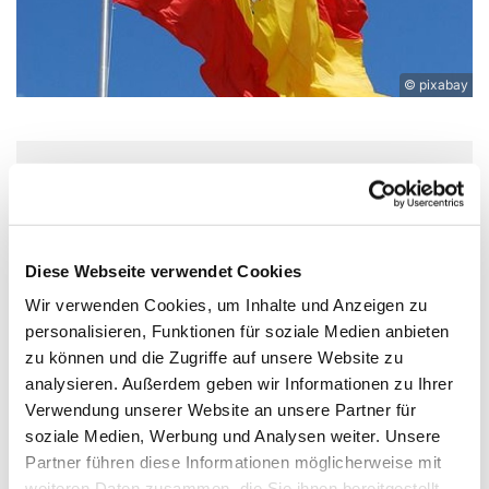
© pixabay
Mittwoch, 21. Oktober 2026, 18:00 -
20:00 Uhr
Diese Webseite verwendet Cookies
Experimentierort, Weißenburger Str.
Wir verwenden Cookies, um Inhalte und Anzeigen zu
9-11, 13595 Berlin
personalisieren, Funktionen für soziale Medien anbieten
zu können und die Zugriffe auf unsere Website zu
analysieren. Außerdem geben wir Informationen zu Ihrer
Verwendung unserer Website an unsere Partner für
soziale Medien, Werbung und Analysen weiter. Unsere
¡Vamos! Du willst Spanisch sprechen – ganz
Partner führen diese Informationen möglicherweise mit
entspannt und ohne Prüfungen? Dann komm zum
weiteren Daten zusammen, die Sie ihnen bereitgestellt