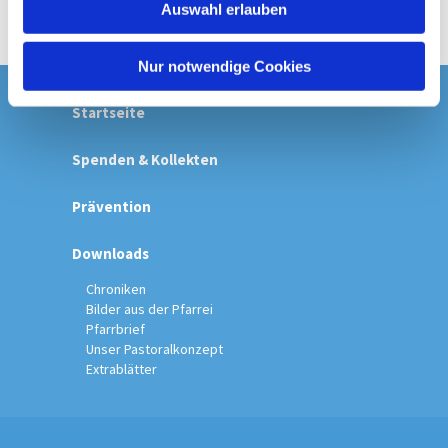
Auswahl erlauben
a
h
l
Nur notwendige Cookies
Startseite
Spenden & Kollekten
Prävention
Downloads
Chroniken
Bilder aus der Pfarrei
Pfarrbrief
Unser Pastoralkonzept
Extrablätter