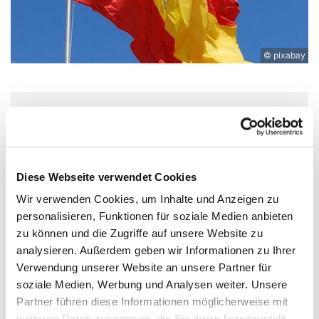
© pixabay
Mittwoch, 28. April 2027, 18:00 -
20:00 Uhr
Diese Webseite verwendet Cookies
Experimentierort, Weißenburger Str.
Wir verwenden Cookies, um Inhalte und Anzeigen zu
9-11, 13595 Berlin
personalisieren, Funktionen für soziale Medien anbieten
zu können und die Zugriffe auf unsere Website zu
analysieren. Außerdem geben wir Informationen zu Ihrer
Verwendung unserer Website an unsere Partner für
soziale Medien, Werbung und Analysen weiter. Unsere
¡Vamos! Du willst Spanisch sprechen – ganz
Partner führen diese Informationen möglicherweise mit
entspannt und ohne Prüfungen? Dann komm zum
weiteren Daten zusammen, die Sie ihnen bereitgestellt