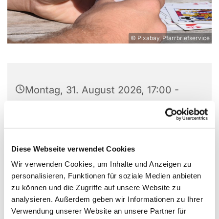
© Pixabay, Pfarrbriefservice
Montag, 31. August 2026, 17:00 -
20:00 Uhr
St. Wilhelm, Weißenburger Straße
9-11, 13595 Berlin
Diese Webseite verwendet Cookies
Wir verwenden Cookies, um Inhalte und Anzeigen zu
personalisieren, Funktionen für soziale Medien anbieten
zu können und die Zugriffe auf unsere Website zu
Wir als kleine Gruppe Skat-Begeisterter treffen uns
analysieren. Außerdem geben wir Informationen zu Ihrer
zum Skat spielen montags im Gruppenraum unter
Verwendung unserer Website an unsere Partner für