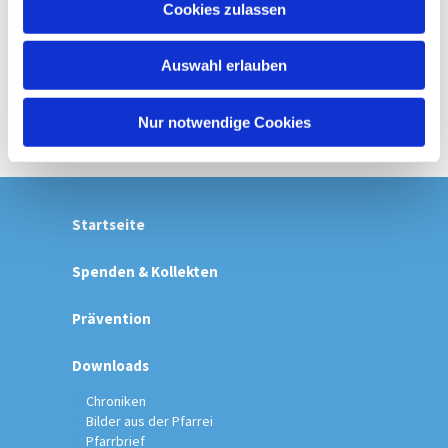
Cookies zulassen
s
w
Auswahl erlauben
a
h
l
Nur notwendige Cookies
Startseite
Spenden & Kollekten
Prävention
Downloads
Chroniken
Bilder aus der Pfarrei
Pfarrbrief