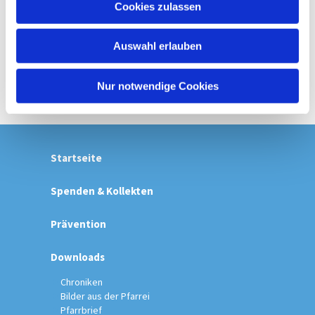
Cookies zulassen
s
w
Auswahl erlauben
a
h
l
Nur notwendige Cookies
Startseite
Spenden & Kollekten
Prävention
Downloads
Chroniken
Bilder aus der Pfarrei
Pfarrbrief