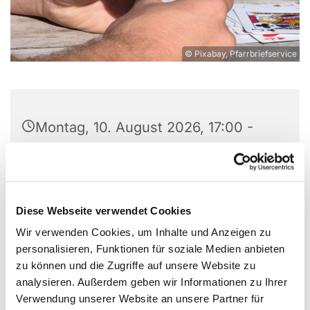
© Pixabay, Pfarrbriefservice
Montag, 10. August 2026, 17:00 -
20:00 Uhr
St. Wilhelm, Weißenburger Straße
9-11, 13595 Berlin
Diese Webseite verwendet Cookies
Wir verwenden Cookies, um Inhalte und Anzeigen zu
personalisieren, Funktionen für soziale Medien anbieten
zu können und die Zugriffe auf unsere Website zu
Wir als kleine Gruppe Skat-Begeisterter treffen uns
analysieren. Außerdem geben wir Informationen zu Ihrer
zum Skat spielen montags im Gruppenraum unter
Verwendung unserer Website an unsere Partner für