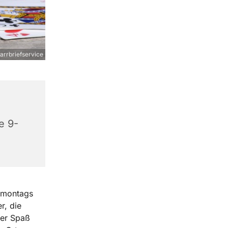
arrbriefservice
e 9-
n montags
r, die
der Spaß