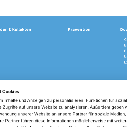
den & Kollekten
Prävention
Do
C
B
P
U
E
t Cookies
sche Kirchengemeinde / Pfarrei St. Johannes der Täufer Spand
Am Kiesteich 50, 13589 Berlin
 Inhalte und Anzeigen zu personalisieren, Funktionen für sozia
030 – 373 22 16

e Zugriffe auf unsere Website zu analysieren. Außerdem geben w
info@st-johannes-spandau.de
rwendung unserer Website an unsere Partner für soziale Medien
re Partner führen diese Informationen möglicherweise mit weite
Kontakt
|
Impressum
|
Datenschutzhinweise
|
Erzbistum Berlin