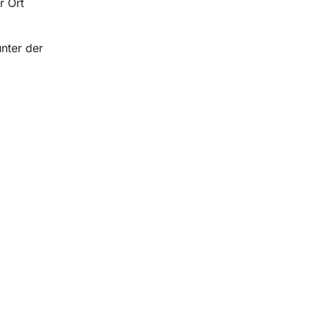
r Ort
nter der