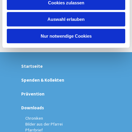
Cookies zulassen
s
w
Auswahl erlauben
a
h
l
Nur notwendige Cookies
Startseite
Spenden & Kollekten
Prävention
Downloads
Chroniken
Bilder aus der Pfarrei
Pfarrbrief