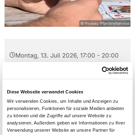
© Pixabay, Pfarrbriefservice
Montag, 13. Juli 2026, 17:00 - 20:00
Uhr
St. Wilhelm, Weißenburger Straße
9-11, 13595 Berlin
Diese Webseite verwendet Cookies
Wir verwenden Cookies, um Inhalte und Anzeigen zu
personalisieren, Funktionen für soziale Medien anbieten
zu können und die Zugriffe auf unsere Website zu
Wir als kleine Gruppe Skat-Begeisterter treffen uns
analysieren. Außerdem geben wir Informationen zu Ihrer
zum Skat spielen montags im Gruppenraum unter
Verwendung unserer Website an unsere Partner für