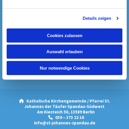
Startseite
n
g
Spenden & Kollekten
Details zeigen
s
a
Prävention
u
Cookies zulassen
s
Downloads
w
Auswahl erlauben
Chroniken
a
Bilder aus der Pfarrei
h
Pfarrbrief
l
Nur notwendige Cookies
Unser Pastoralkonzept
Extrablätter
Katholische Kirchengemeinde / Pfarrei St.

Johannes der Täufer Spandau-Südwest
Am Kiesteich 50, 13589 Berlin
030 – 373 22 16

info@st-johannes-spandau.de