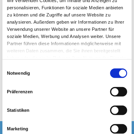
Wir verwenden Cookies, um Inhalte und Anzeigen zu
personalisieren, Funktionen für soziale Medien anbieten
zu können und die Zugriffe auf unsere Website zu
analysieren. Außerdem geben wir Informationen zu Ihrer
Verwendung unserer Website an unsere Partner für
© Pixabay, Pfarrbriefservice
soziale Medien, Werbung und Analysen weiter. Unsere
Partner führen diese Informationen möglicherweise mit
weiteren Daten zusammen, die Sie ihnen bereitgestellt
haben oder die sie im Rahmen Ihrer Nutzung der Dienste
gesammelt haben.
Mittwoch, 13. Januar 2027, 15:00
E
Notwendig
i
Uhr
n
w
Präferenzen
Mariä Himmelfahrt, 13595 Berlin
i
l
l
Statistiken
i
g
Marketing
u