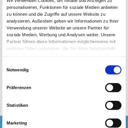
Wir verwenden Cookies, um Inhalte und Anzeigen zu
personalisieren, Funktionen für soziale Medien anbieten
zu können und die Zugriffe auf unsere Website zu
analysieren. Außerdem geben wir Informationen zu Ihrer
Verwendung unserer Website an unsere Partner für
© Pixabay, Pfarrbriefservice
soziale Medien, Werbung und Analysen weiter. Unsere
Partner führen diese Informationen möglicherweise mit
weiteren Daten zusammen, die Sie ihnen bereitgestellt
haben oder die sie im Rahmen Ihrer Nutzung der Dienste
gesammelt haben.
Mittwoch, 12. August 2026, 15:00
E
Notwendig
i
Uhr
n
w
Präferenzen
Mariä Himmelfahrt, 13595 Berlin
i
l
l
Statistiken
i
g
Marketing
u