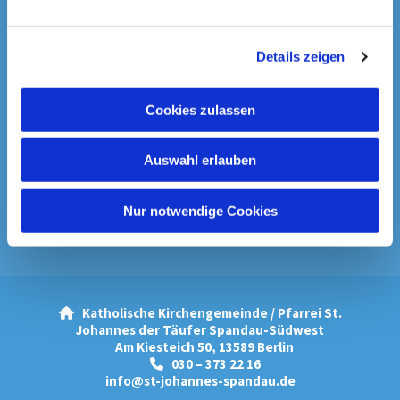
Startseite
n
g
Spenden & Kollekten
Details zeigen
s
a
Prävention
u
Cookies zulassen
s
Downloads
w
Auswahl erlauben
Chroniken
a
Bilder aus der Pfarrei
h
Pfarrbrief
l
Nur notwendige Cookies
Unser Pastoralkonzept
Extrablätter
Katholische Kirchengemeinde / Pfarrei St.

Johannes der Täufer Spandau-Südwest
Am Kiesteich 50, 13589 Berlin
030 – 373 22 16

info@st-johannes-spandau.de