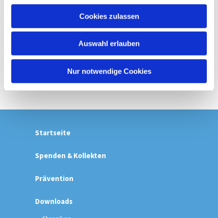
u
Cookies zulassen
s
w
Auswahl erlauben
a
h
l
Nur notwendige Cookies
Startseite
Spenden & Kollekten
Prävention
Downloads