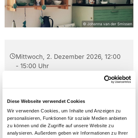
© Johanna van der Smissen
Mittwoch, 2. Dezember 2026, 12:00
- 15:00 Uhr
Experimentierort, Weißenburger Str.
9-11, 13595 Berlin
Diese Webseite verwendet Cookies
Wir verwenden Cookies, um Inhalte und Anzeigen zu
personalisieren, Funktionen für soziale Medien anbieten
Nimm dir eine kreative Auszeit und mach bei
zu können und die Zugriffe auf unsere Website zu
unserem Töpferkurs mit!
analysieren. Außerdem geben wir Informationen zu Ihrer