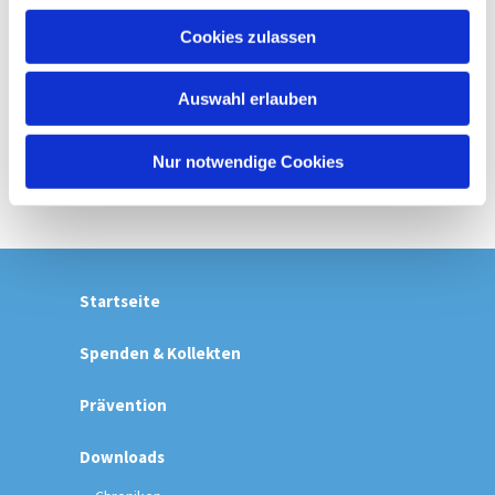
u
Cookies zulassen
s
w
Auswahl erlauben
a
h
l
Nur notwendige Cookies
Startseite
Spenden & Kollekten
Prävention
Downloads