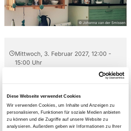
© Johanna van der Smissen
Mittwoch, 3. Februar 2027, 12:00 -
15:00 Uhr
Experimentierort, Weißenburger Str.
9-11, 13595 Berlin
Diese Webseite verwendet Cookies
Wir verwenden Cookies, um Inhalte und Anzeigen zu
personalisieren, Funktionen für soziale Medien anbieten
Nimm dir eine kreative Auszeit und mach bei
zu können und die Zugriffe auf unsere Website zu
unserem Töpferkurs mit!
analysieren. Außerdem geben wir Informationen zu Ihrer