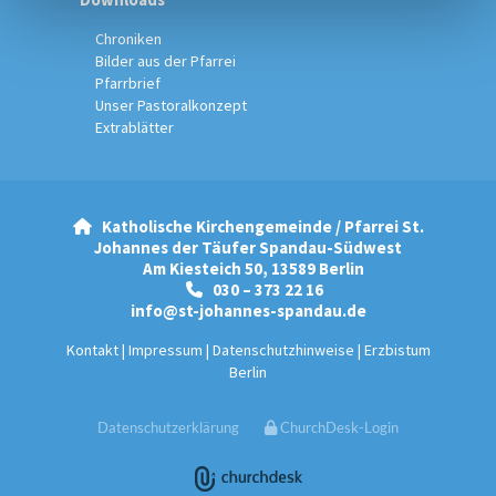
Chroniken
Bilder aus der Pfarrei
Pfarrbrief
Unser Pastoralkonzept
Extrablätter
Katholische Kirchengemeinde / Pfarrei St.

Johannes der Täufer Spandau-Südwest
Am Kiesteich 50, 13589 Berlin
030 – 373 22 16

info@st-johannes-spandau.de
Kontakt
|
Impressum
|
Datenschutzhinweise
|
Erzbistum
Berlin
Datenschutzerklärung
ChurchDesk-Login