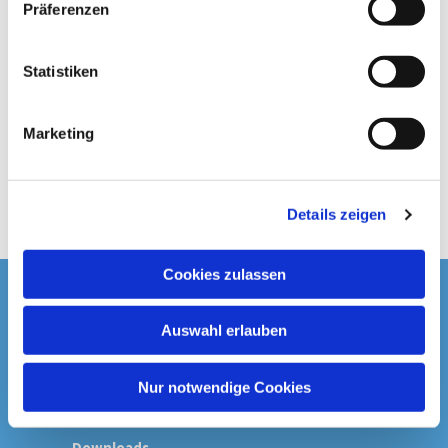
Präferenzen
i
l
l
Statistiken
i
g
Marketing
u
n
g
Details zeigen
s
a
u
Cookies zulassen
s
Startseite
w
Auswahl erlauben
a
Spenden & Kollekten
h
l
Nur notwendige Cookies
Prävention
Downloads