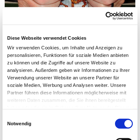
© Bild: Friedbert Simon In: Pfarrbriefservice.de
Diese Webseite verwendet Cookies
Wir verwenden Cookies, um Inhalte und Anzeigen zu
personalisieren, Funktionen für soziale Medien anbieten
Freitag, 30. Oktober 2026, 17:00 Uhr
zu können und die Zugriffe auf unsere Website zu
analysieren. Außerdem geben wir Informationen zu Ihrer
St. Maximilian Kolbe, Maulbeerallee
Verwendung unserer Website an unsere Partner für
15, 13593 Berlin
soziale Medien, Werbung und Analysen weiter. Unsere
Partner führen diese Informationen möglicherweise mit
weiteren Daten zusammen, die Sie ihnen bereitgestellt
haben oder die sie im Rahmen Ihrer Nutzung der Dienste
gesammelt haben.
E
Notwendig
i
n
w