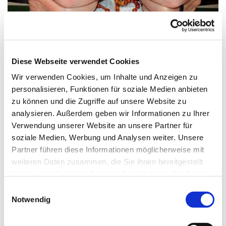
© Bild: Friedbert Simon In: Pfarrbriefservice.de
Diese Webseite verwendet Cookies
Wir verwenden Cookies, um Inhalte und Anzeigen zu
personalisieren, Funktionen für soziale Medien anbieten
Freitag, 16. Oktober 2026, 17:00 Uhr
zu können und die Zugriffe auf unsere Website zu
analysieren. Außerdem geben wir Informationen zu Ihrer
St. Maximilian Kolbe, Maulbeerallee
Verwendung unserer Website an unsere Partner für
15, 13593 Berlin
soziale Medien, Werbung und Analysen weiter. Unsere
Partner führen diese Informationen möglicherweise mit
weiteren Daten zusammen, die Sie ihnen bereitgestellt
haben oder die sie im Rahmen Ihrer Nutzung der Dienste
gesammelt haben.
E
Notwendig
i
n
w