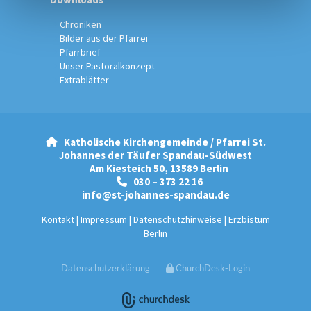
Chroniken
Bilder aus der Pfarrei
Pfarrbrief
Unser Pastoralkonzept
Extrablätter
Katholische Kirchengemeinde / Pfarrei St.

Johannes der Täufer Spandau-Südwest
Am Kiesteich 50, 13589 Berlin
030 – 373 22 16

info@st-johannes-spandau.de
Kontakt
|
Impressum
|
Datenschutzhinweise
|
Erzbistum
Berlin
Datenschutzerklärung
ChurchDesk-Login