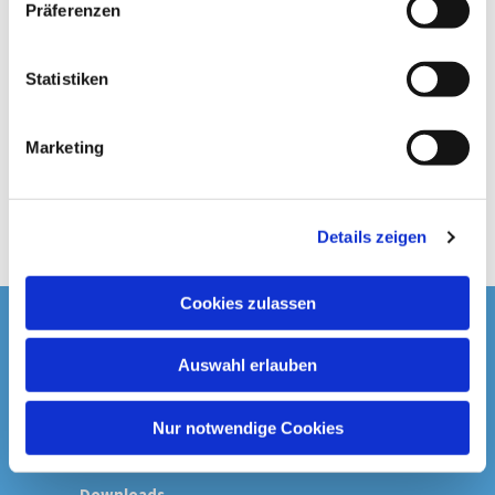
Präferenzen
i
l
l
Statistiken
i
g
Marketing
u
n
g
Details zeigen
s
a
u
Cookies zulassen
s
Startseite
w
Auswahl erlauben
a
Spenden & Kollekten
h
l
Nur notwendige Cookies
Prävention
Downloads