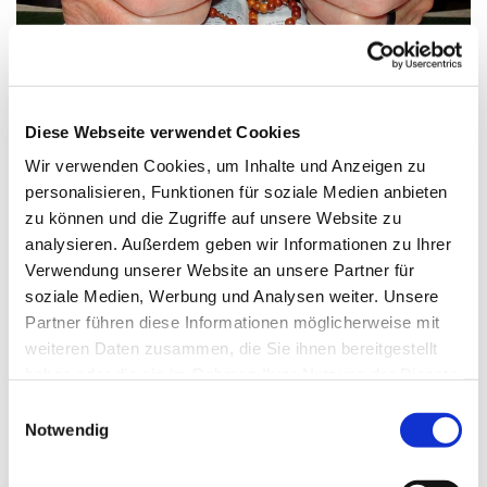
© Bild: Friedbert Simon In: Pfarrbriefservice.de
Diese Webseite verwendet Cookies
Wir verwenden Cookies, um Inhalte und Anzeigen zu
personalisieren, Funktionen für soziale Medien anbieten
Freitag, 21. August 2026, 17:00 Uhr
zu können und die Zugriffe auf unsere Website zu
analysieren. Außerdem geben wir Informationen zu Ihrer
St. Maximilian Kolbe, Maulbeerallee
Verwendung unserer Website an unsere Partner für
15, 13593 Berlin
soziale Medien, Werbung und Analysen weiter. Unsere
Partner führen diese Informationen möglicherweise mit
weiteren Daten zusammen, die Sie ihnen bereitgestellt
haben oder die sie im Rahmen Ihrer Nutzung der Dienste
gesammelt haben.
E
Notwendig
i
n
w