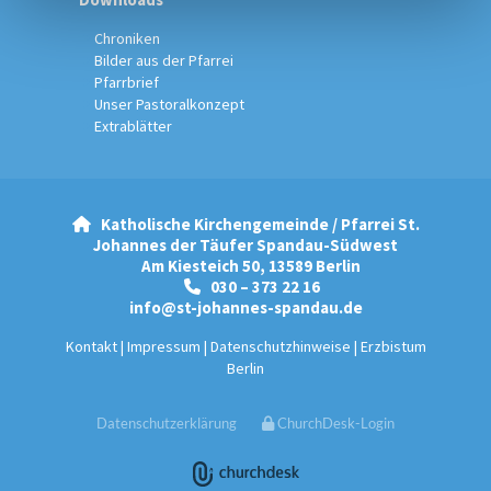
Chroniken
Bilder aus der Pfarrei
Pfarrbrief
Unser Pastoralkonzept
Extrablätter
Katholische Kirchengemeinde / Pfarrei St.

Johannes der Täufer Spandau-Südwest
Am Kiesteich 50, 13589 Berlin
030 – 373 22 16

info@st-johannes-spandau.de
Kontakt
|
Impressum
|
Datenschutzhinweise
|
Erzbistum
Berlin
Datenschutzerklärung
ChurchDesk-Login