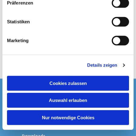
Präferenzen
i
l
l
Statistiken
i
g
Marketing
u
n
g
Details zeigen
s
a
u
Cookies zulassen
s
Startseite
w
Auswahl erlauben
a
Spenden & Kollekten
h
l
Nur notwendige Cookies
Prävention
Downloads