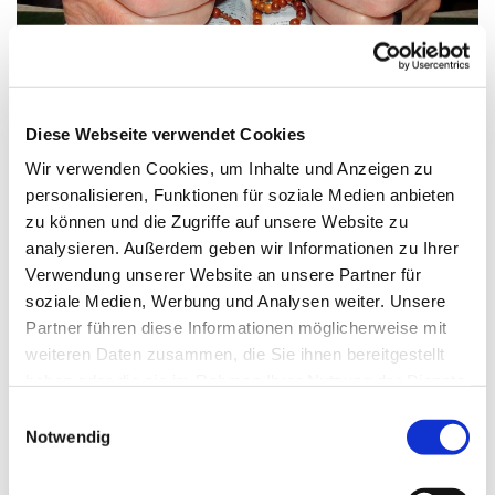
© Bild: Friedbert Simon In: Pfarrbriefservice.de
Diese Webseite verwendet Cookies
Wir verwenden Cookies, um Inhalte und Anzeigen zu
personalisieren, Funktionen für soziale Medien anbieten
Freitag, 31. Juli 2026, 17:00 Uhr
zu können und die Zugriffe auf unsere Website zu
analysieren. Außerdem geben wir Informationen zu Ihrer
St. Maximilian Kolbe, Maulbeerallee
Verwendung unserer Website an unsere Partner für
15, 13593 Berlin
soziale Medien, Werbung und Analysen weiter. Unsere
Partner führen diese Informationen möglicherweise mit
weiteren Daten zusammen, die Sie ihnen bereitgestellt
haben oder die sie im Rahmen Ihrer Nutzung der Dienste
gesammelt haben.
E
Notwendig
i
n
w