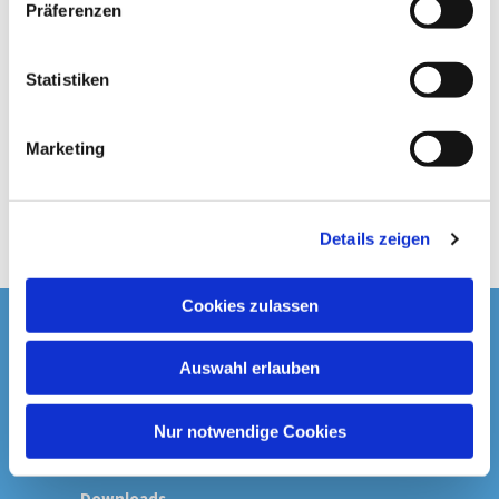
Präferenzen
i
l
l
Statistiken
i
g
Marketing
u
n
g
Details zeigen
s
a
u
Cookies zulassen
s
Startseite
w
Auswahl erlauben
a
Spenden & Kollekten
h
l
Nur notwendige Cookies
Prävention
Downloads