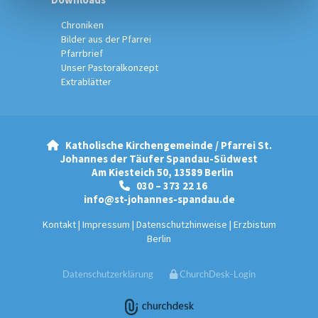
Chroniken
Bilder aus der Pfarrei
Pfarrbrief
Unser Pastoralkonzept
Extrablätter
Katholische Kirchengemeinde / Pfarrei St.

Johannes der Täufer Spandau-Südwest
Am Kiesteich 50, 13589 Berlin
030 – 373 22 16

info@st-johannes-spandau.de
Kontakt
|
Impressum
|
Datenschutzhinweise
|
Erzbistum
Berlin
Datenschutzerklärung
ChurchDesk-Login