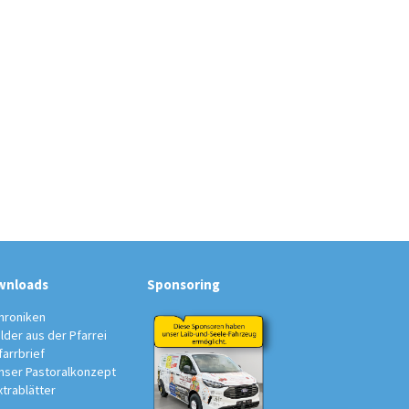
wnloads
Sponsoring
hroniken
ilder aus der Pfarrei
farrbrief
nser Pastoralkonzept
xtrablätter