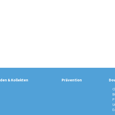
den & Kollekten
Prävention
Do
C
B
P
U
E