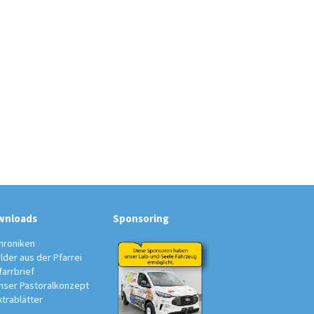
wnloads
Sponsoring
hroniken
ilder aus der Pfarrei
farrbrief
nser Pastoralkonzept
xtrablätter