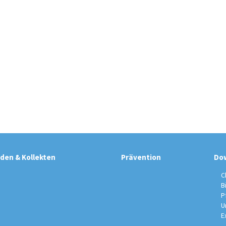
den & Kollekten
Prävention
Do
C
B
P
U
E