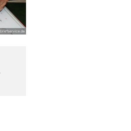
rbriefservice.de
,