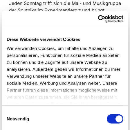
Jeden Sonntag trifft sich die Mal- und Musikgruppe
der Sputniks im Experimentierort und bringt
Kindern mit Beeinträchtigung aus
russischsprachigen Familien die Möglichkeiten des
eigenen künstlerischen Ausdrucks näher.
Diese Webseite verwendet Cookies
Sputnik Berlin – Sputniks
sind die erste und einzige
Wir verwenden Cookies, um Inhalte und Anzeigen zu
Vereinigung russischsprachiger Familien mit
personalisieren, Funktionen für soziale Medien anbieten
Kindern mit Beeinträchtigungen in Deutschland.
zu können und die Zugriffe auf unsere Website zu
Unsere Ursprünge liegen in der
analysieren. Außerdem geben wir Informationen zu Ihrer
gesundheitsorientierten Selbsthilfe in Berlin. Wir
Verwendung unserer Website an unsere Partner für
sind seit 2009 aktiv.
soziale Medien, Werbung und Analysen weiter. Unsere
Russischsprachige Menschen bilden mit ca. 5 Mio.
Partner führen diese Informationen möglicherweise mit
eine große Bevölkerungsgruppe mit
weiteren Daten zusammen, die Sie ihnen bereitgestellt
Migrationshintergrund in Deutschland. Sie sind eine
haben oder die sie im Rahmen Ihrer Nutzung der Dienste
kunterbunte Multikulti-Gemeinschaft
aus
gesammelt haben.
E
zahlreichen europäischen und asiatischen Kulturen
Notwendig
i
mit christlichen, islamischen, jüdischen und
n