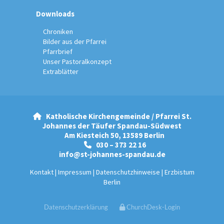
Downloads
Chroniken
Bilder aus der Pfarrei
Pfarrbrief
Unser Pastoralkonzept
Extrablätter
Katholische Kirchengemeinde / Pfarrei St.

Johannes der Täufer Spandau-Südwest
Am Kiesteich 50, 13589 Berlin
030 – 373 22 16

info@st-johannes-spandau.de
Kontakt
|
Impressum
|
Datenschutzhinweise
|
Erzbistum
Berlin
Datenschutzerklärung
ChurchDesk-Login