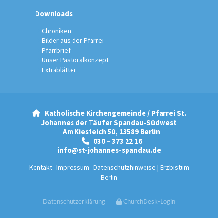
Downloads
Chroniken
Bilder aus der Pfarrei
Pfarrbrief
Unser Pastoralkonzept
Extrablätter
Katholische Kirchengemeinde / Pfarrei St.

Johannes der Täufer Spandau-Südwest
Am Kiesteich 50, 13589 Berlin
030 – 373 22 16

info@st-johannes-spandau.de
Kontakt
|
Impressum
|
Datenschutzhinweise
|
Erzbistum
Berlin
Datenschutzerklärung
ChurchDesk-Login