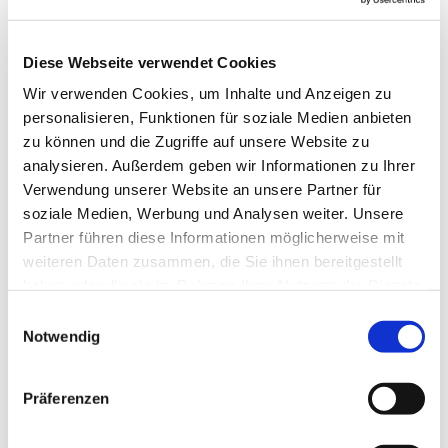
Der Kreuzbund bietet Sucht-Selbsthilfegruppen für
Diese Webseite verwendet Cookies
Betroffene und Angehörige an, die auf
gegenseitiger Unterstützung und Hilfe zur
Wir verwenden Cookies, um Inhalte und Anzeigen zu
Selbsthilfe basieren. Die Gruppen sind offen für
personalisieren, Funktionen für soziale Medien anbieten
alle, unabhängig von Hintergrund oder
zu können und die Zugriffe auf unsere Website zu
Orientierung, und zielen auf Abstinenz,
analysieren. Außerdem geben wir Informationen zu Ihrer
Zufriedenheit und persönliche Entwicklung ab.
Verwendung unserer Website an unsere Partner für
Teilnehmer können frei über ihre Beteiligung
soziale Medien, Werbung und Analysen weiter. Unsere
entscheiden und erfahren Unterstützung durch
Partner führen diese Informationen möglicherweise mit
Weggefährten in Gruppentreffen, Fortbildungen
weiteren Daten zusammen, die Sie ihnen bereitgestellt
und Tagungen. Das Grundprinzip lautet: "Nur ich
haben oder die sie im Rahmen Ihrer Nutzung der Dienste
selbst kann mir helfen – doch ich kann es nicht
gesammelt haben.
E
allein".
Notwendig
i
n
Gruppenzeit in Wilhelmstadt: Donnerstag 19:00
w
Uhr - 20:30 Uhr
Präferenzen
i
Weitere Infos und Zeiten:
Kreuzbund-Berlin e.V. -
l