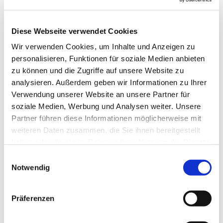
Der Kreuzbund bietet Sucht-Selbsthilfegruppen für
Diese Webseite verwendet Cookies
Betroffene und Angehörige an, die auf
gegenseitiger Unterstützung und Hilfe zur
Wir verwenden Cookies, um Inhalte und Anzeigen zu
Selbsthilfe basieren. Die Gruppen sind offen für
personalisieren, Funktionen für soziale Medien anbieten
alle, unabhängig von Hintergrund oder
zu können und die Zugriffe auf unsere Website zu
Orientierung, und zielen auf Abstinenz,
analysieren. Außerdem geben wir Informationen zu Ihrer
Zufriedenheit und persönliche Entwicklung ab.
Verwendung unserer Website an unsere Partner für
Teilnehmer können frei über ihre Beteiligung
soziale Medien, Werbung und Analysen weiter. Unsere
entscheiden und erfahren Unterstützung durch
Partner führen diese Informationen möglicherweise mit
Weggefährten in Gruppentreffen, Fortbildungen
weiteren Daten zusammen, die Sie ihnen bereitgestellt
und Tagungen. Das Grundprinzip lautet: "Nur ich
haben oder die sie im Rahmen Ihrer Nutzung der Dienste
selbst kann mir helfen – doch ich kann es nicht
gesammelt haben.
E
allein".
Notwendig
i
n
Gruppenzeit in Wilhelmstadt: Donnerstag 19:00
w
Uhr - 20:30 Uhr
Präferenzen
i
Weitere Infos und Zeiten:
Kreuzbund-Berlin e.V. -
l