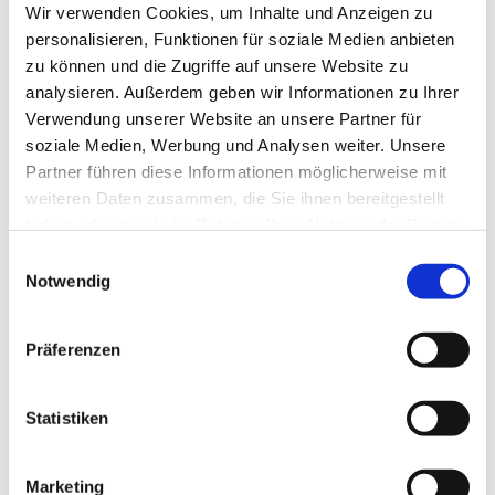
Wir verwenden Cookies, um Inhalte und Anzeigen zu
Du hast Lust, dich kreativ auszuleben und Neues
personalisieren, Funktionen für soziale Medien anbieten
auszuprobieren? Dann bist du hier genau richtig.
zu können und die Zugriffe auf unsere Website zu
Ob Tanz, Kunst, Musik oder das Gestalten von
analysieren. Außerdem geben wir Informationen zu Ihrer
Festivaldeko – hier kannst du dich ausprobieren,
Verwendung unserer Website an unsere Partner für
eigene Ideen einbringen und gemeinsam mit
soziale Medien, Werbung und Analysen weiter. Unsere
anderen etwas auf die Beine stellen.
Partner führen diese Informationen möglicherweise mit
weiteren Daten zusammen, die Sie ihnen bereitgestellt
Das Angebot richtet sich an
Jugendliche zwischen
haben oder die sie im Rahmen Ihrer Nutzung der Dienste
10 und 21 Jahren
und ist kostenlos. Vorkenntnisse
gesammelt haben.
E
brauchst du keine – nur Neugier und Lust, kreativ
Notwendig
i
zu sein.
n
w
Komm vorbei, mach mit und entdecke, was in dir
Präferenzen
i
steckt!
l
l
Statistiken
Fragen an
mobile-jugendarbeit@casa-ev.de
oder
i
015567205910/015567205911
g
Marketing