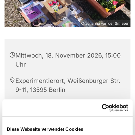
© Johanna van der Smissen
Mittwoch, 18. November 2026, 15:00
Uhr
Experimentierort, Weißenburger Str.
9-11, 13595 Berlin
Kreativ werden, Neues ausprobieren, gemeinsam
gestalten
Diese Webseite verwendet Cookies