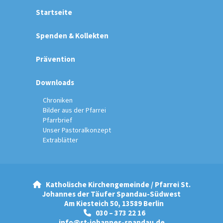
Startseite
Spenden & Kollekten
Prävention
Downloads
Chroniken
Bilder aus der Pfarrei
Pfarrbrief
Unser Pastoralkonzept
Extrablätter
Katholische Kirchengemeinde / Pfarrei St.

Johannes der Täufer Spandau-Südwest
Am Kiesteich 50, 13589 Berlin
030 – 373 22 16

info@st-johannes-spandau.de