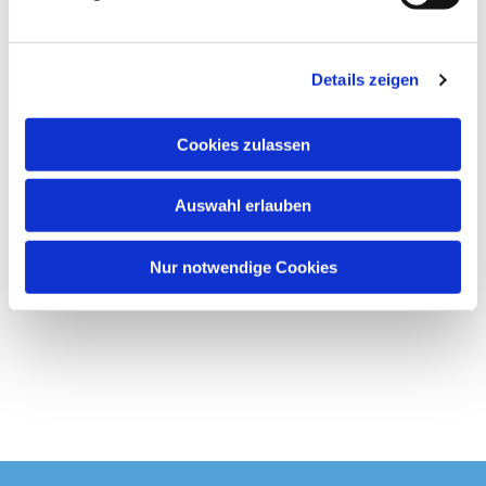
u
n
g
Details zeigen
s
a
u
Cookies zulassen
s
w
Auswahl erlauben
a
h
l
Nur notwendige Cookies