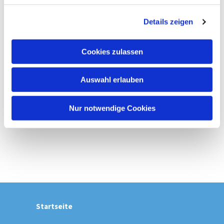
g
Details zeigen
s
a
u
Cookies zulassen
s
w
Auswahl erlauben
a
h
l
Nur notwendige Cookies
Startseite