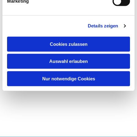
Marketing
u
Wir freuen uns immer über neue Gesichter
!
n
g
Details zeigen
s
a
u
Cookies zulassen
s
w
Auswahl erlauben
a
h
l
Nur notwendige Cookies