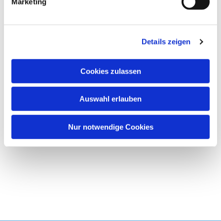
Marketing
u
Wir freuen uns immer über neue Gesichter
!
n
g
Details zeigen
s
a
u
Cookies zulassen
s
w
Auswahl erlauben
a
h
l
Nur notwendige Cookies