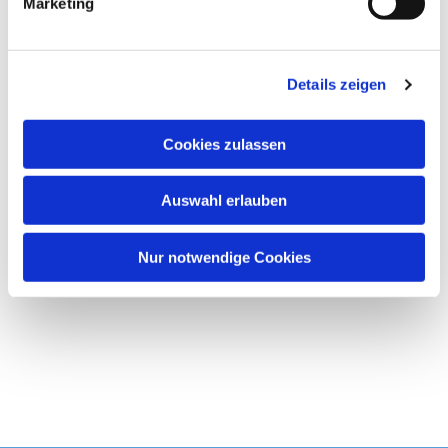
Marketing
u
Wir freuen uns immer über neue Gesichter
!
n
g
Details zeigen
s
a
u
Cookies zulassen
s
w
Auswahl erlauben
a
h
l
Nur notwendige Cookies