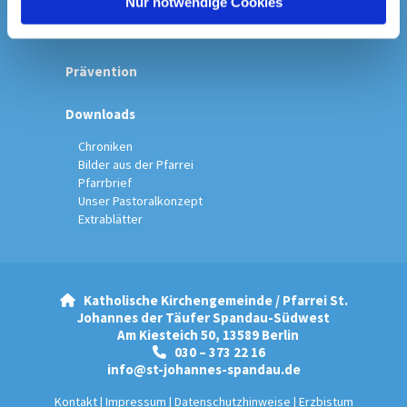
Nur notwendige Cookies
Spenden & Kollekten
Prävention
Downloads
Chroniken
Bilder aus der Pfarrei
Pfarrbrief
Unser Pastoralkonzept
Extrablätter
Katholische Kirchengemeinde / Pfarrei St.

Johannes der Täufer Spandau-Südwest
Am Kiesteich 50, 13589 Berlin
030 – 373 22 16

info@st-johannes-spandau.de
Kontakt
|
Impressum
|
Datenschutzhinweise
|
Erzbistum