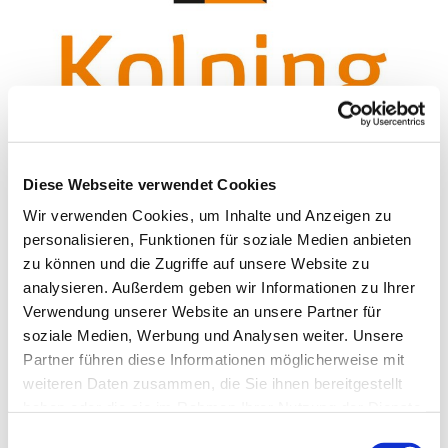
© kolping.de
Diese Webseite verwendet Cookies
Wir verwenden Cookies, um Inhalte und Anzeigen zu
Mittwoch, 21. Oktober 2026, 18:00
personalisieren, Funktionen für soziale Medien anbieten
Uhr
zu können und die Zugriffe auf unsere Website zu
analysieren. Außerdem geben wir Informationen zu Ihrer
St. Franziskus, Hackbuschstraße 14,
Verwendung unserer Website an unsere Partner für
soziale Medien, Werbung und Analysen weiter. Unsere
13591 Berlin
Partner führen diese Informationen möglicherweise mit
weiteren Daten zusammen, die Sie ihnen bereitgestellt
Alexander Franke
haben oder die sie im Rahmen Ihrer Nutzung der Dienste
gesammelt haben.
E