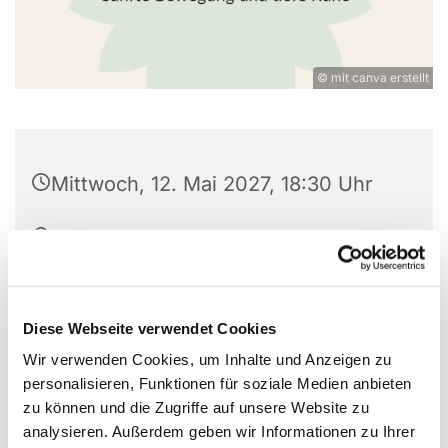
© mit canva erstellt
Mittwoch, 12. Mai 2027, 18:30 Uhr
St. Wilhelm, Weißenburger Straße
9-11, 13595 Berlin
Auf Spendenbasis
Diese Webseite verwendet Cookies
Wir verwenden Cookies, um Inhalte und Anzeigen zu
personalisieren, Funktionen für soziale Medien anbieten
zu können und die Zugriffe auf unsere Website zu
Komm zur Ruhe mitten im Alltag.
analysieren. Außerdem geben wir Informationen zu Ihrer