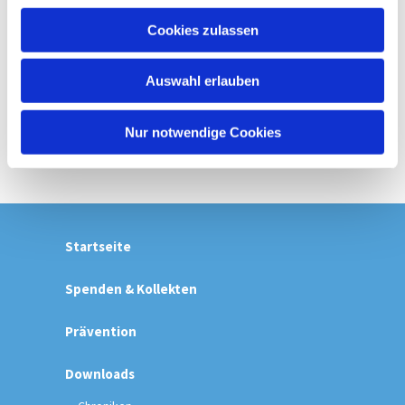
u
Cookies zulassen
s
w
Auswahl erlauben
a
h
l
Nur notwendige Cookies
Startseite
Spenden & Kollekten
Prävention
Downloads