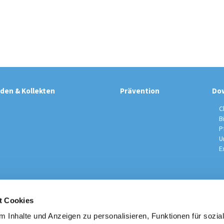
den & Kollekten
Prävention
Do
C
B
P
U
E
t Cookies
sche Kirchengemeinde / Pfarrei St. Johannes der Täufer Spand
Am Kiesteich 50, 13589 Berlin
 Inhalte und Anzeigen zu personalisieren, Funktionen für sozia