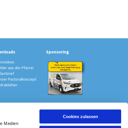
wnloads
Sponsoring
hroniken
ilder aus der Pfarrei
farrbrief
nser Pastoralkonzept
xtrablätter
Cookies zulassen
au-Südwest
le Medien