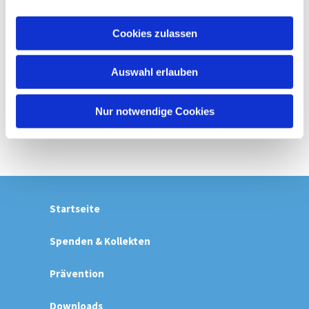
a
u
Cookies zulassen
s
w
Auswahl erlauben
a
h
l
Nur notwendige Cookies
Startseite
Spenden & Kollekten
Prävention
Downloads