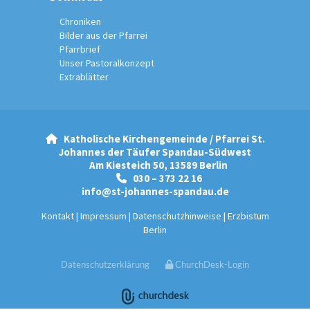
Chroniken
Bilder aus der Pfarrei
Pfarrbrief
Unser Pastoralkonzept
Extrablätter
Katholische Kirchengemeinde / Pfarrei St.

Johannes der Täufer Spandau-Südwest
Am Kiesteich 50, 13589 Berlin
030 – 373 22 16

info@st-johannes-spandau.de
Kontakt
|
Impressum
|
Datenschutzhinweise
|
Erzbistum
Berlin
Datenschutzerklärung
ChurchDesk-Login