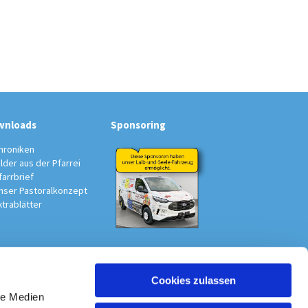
wnloads
Sponsoring
hroniken
ilder aus der Pfarrei
farrbrief
nser Pastoralkonzept
xtrablätter
Cookies zulassen
au-Südwest
le Medien