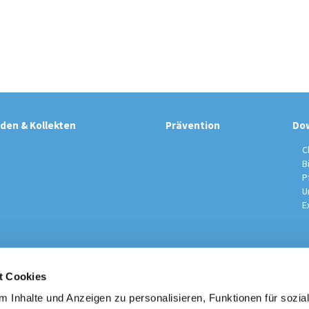
den & Kollekten
Prävention
Do
C
B
P
U
E
t Cookies
sche Kirchengemeinde / Pfarrei St. Johannes der Täufer Spand
Am Kiesteich 50, 13589 Berlin
 Inhalte und Anzeigen zu personalisieren, Funktionen für sozia