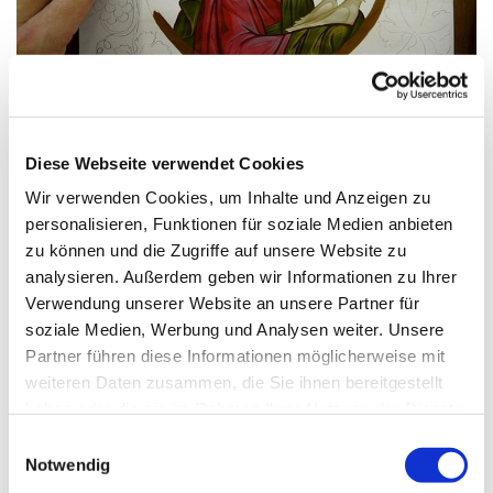
© pixabay
Diese Webseite verwendet Cookies
Wir verwenden Cookies, um Inhalte und Anzeigen zu
Montag, 20. Juli 2026, 18:00 Uhr
personalisieren, Funktionen für soziale Medien anbieten
zu können und die Zugriffe auf unsere Website zu
St. Markus, Am Kiesteich 50, 13589
analysieren. Außerdem geben wir Informationen zu Ihrer
Berlin
Verwendung unserer Website an unsere Partner für
soziale Medien, Werbung und Analysen weiter. Unsere
Agnieszka Wisniowska-Kirch
Partner führen diese Informationen möglicherweise mit
weiteren Daten zusammen, die Sie ihnen bereitgestellt
haben oder die sie im Rahmen Ihrer Nutzung der Dienste
gesammelt haben.
E
Notwendig
i