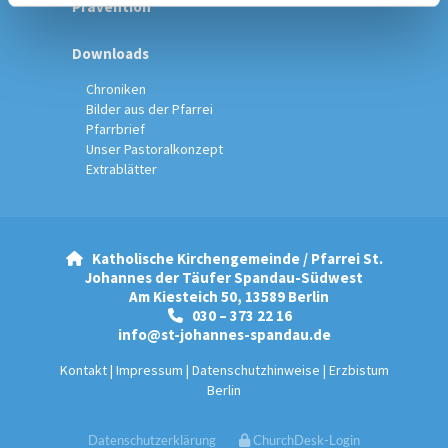
Prävention
Downloads
Chroniken
Bilder aus der Pfarrei
Pfarrbrief
Unser Pastoralkonzept
Extrablätter
Katholische Kirchengemeinde / Pfarrei St.

Johannes der Täufer Spandau-Südwest
Am Kiesteich 50, 13589 Berlin
030 – 373 22 16

info@st-johannes-spandau.de
Kontakt
|
Impressum
|
Datenschutzhinweise
|
Erzbistum
Berlin
Datenschutzerklärung
ChurchDesk-Login