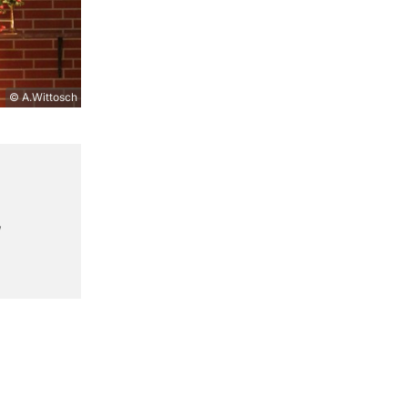
© A.Wittosch
,