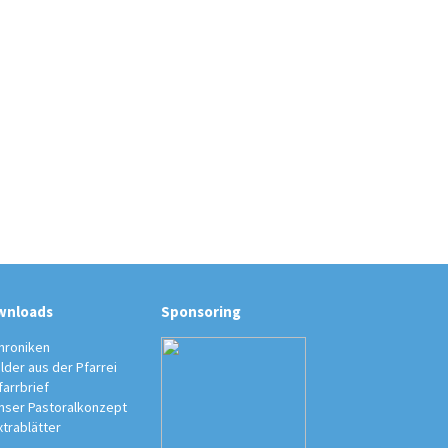
wnloads
Sponsoring
hroniken
ilder aus der Pfarrei
farrbrief
nser Pastoralkonzept
xtrablätter