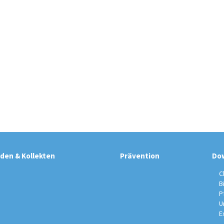
den & Kollekten
Prävention
Do
C
B
P
U
E