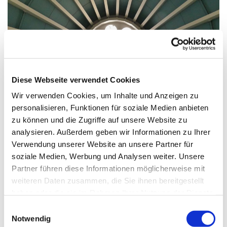
© G. Schiwek
Diese Webseite verwendet Cookies
Wir verwenden Cookies, um Inhalte und Anzeigen zu
personalisieren, Funktionen für soziale Medien anbieten
Donnerstag, 18. Februar 2027, 09:00
zu können und die Zugriffe auf unsere Website zu
Uhr
analysieren. Außerdem geben wir Informationen zu Ihrer
Verwendung unserer Website an unsere Partner für
St. Markus, Am Kiesteich 50, 13589
soziale Medien, Werbung und Analysen weiter. Unsere
Partner führen diese Informationen möglicherweise mit
Berlin
weiteren Daten zusammen, die Sie ihnen bereitgestellt
haben oder die sie im Rahmen Ihrer Nutzung der Dienste
gesammelt haben.
E
Notwendig
i