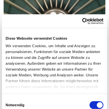
© G. Schiwek
Diese Webseite verwendet Cookies
Wir verwenden Cookies, um Inhalte und Anzeigen zu
personalisieren, Funktionen für soziale Medien anbieten
Donnerstag, 3. Dezember 2026,
zu können und die Zugriffe auf unsere Website zu
09:00 Uhr
analysieren. Außerdem geben wir Informationen zu Ihrer
Verwendung unserer Website an unsere Partner für
St. Markus, Am Kiesteich 50, 13589
soziale Medien, Werbung und Analysen weiter. Unsere
Partner führen diese Informationen möglicherweise mit
Berlin
weiteren Daten zusammen, die Sie ihnen bereitgestellt
haben oder die sie im Rahmen Ihrer Nutzung der Dienste
gesammelt haben.
E
Notwendig
i