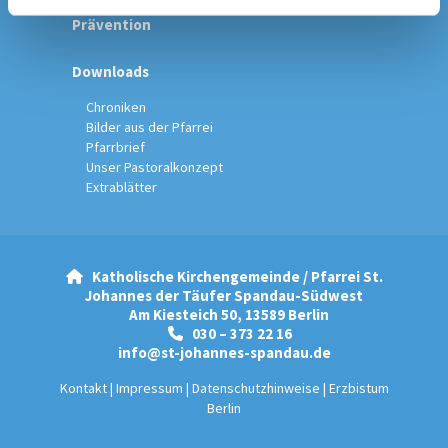
Prävention
Downloads
Chroniken
Bilder aus der Pfarrei
Pfarrbrief
Unser Pastoralkonzept
Extrablätter
Katholische Kirchengemeinde / Pfarrei St.

Johannes der Täufer Spandau-Südwest
Am Kiesteich 50, 13589 Berlin
030 – 373 22 16

info@st-johannes-spandau.de
Kontakt
|
Impressum
|
Datenschutzhinweise
|
Erzbistum
Berlin