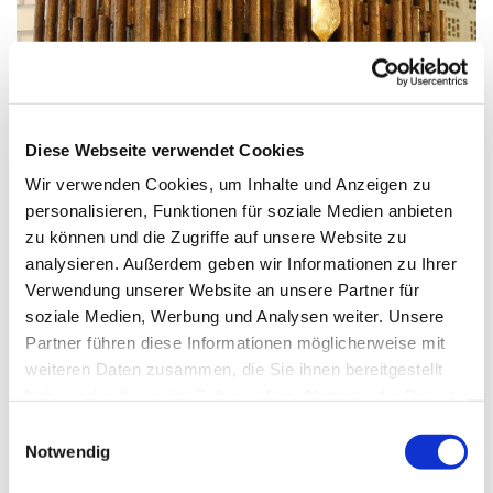
© G. Schiwek
Diese Webseite verwendet Cookies
Wir verwenden Cookies, um Inhalte und Anzeigen zu
Mittwoch, 9. September 2026,
personalisieren, Funktionen für soziale Medien anbieten
09:00 Uhr
zu können und die Zugriffe auf unsere Website zu
analysieren. Außerdem geben wir Informationen zu Ihrer
Verwendung unserer Website an unsere Partner für
St. Maximilian Kolbe, Maulbeerallee
soziale Medien, Werbung und Analysen weiter. Unsere
15, 13593 Berlin
Partner führen diese Informationen möglicherweise mit
weiteren Daten zusammen, die Sie ihnen bereitgestellt
haben oder die sie im Rahmen Ihrer Nutzung der Dienste
gesammelt haben.
E
Notwendig
i
n