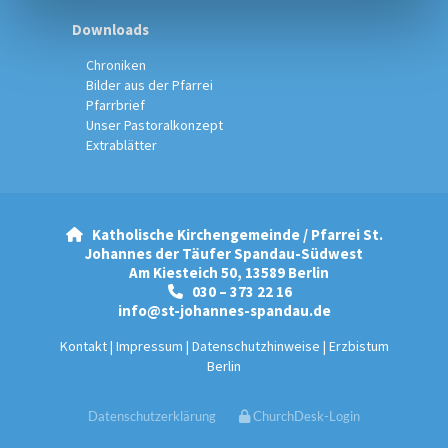
Downloads
Chroniken
Bilder aus der Pfarrei
Pfarrbrief
Unser Pastoralkonzept
Extrablätter
Katholische Kirchengemeinde / Pfarrei St.

Johannes der Täufer Spandau-Südwest
Am Kiesteich 50, 13589 Berlin
030 – 373 22 16

info@st-johannes-spandau.de
Kontakt
|
Impressum
|
Datenschutzhinweise
|
Erzbistum
Berlin
Datenschutzerklärung
ChurchDesk-Login