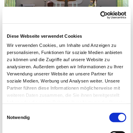
© Homepage St.Markus
Diese Webseite verwendet Cookies
Wir verwenden Cookies, um Inhalte und Anzeigen zu
personalisieren, Funktionen für soziale Medien anbieten
Sonntag, 21. März 2027, 18:00 Uhr
zu können und die Zugriffe auf unsere Website zu
analysieren. Außerdem geben wir Informationen zu Ihrer
St. Markus, Am Kiesteich 50, 13589
Verwendung unserer Website an unsere Partner für
Berlin
soziale Medien, Werbung und Analysen weiter. Unsere
Partner führen diese Informationen möglicherweise mit
weiteren Daten zusammen, die Sie ihnen bereitgestellt
haben oder die sie im Rahmen Ihrer Nutzung der Dienste
gesammelt haben.
E
Notwendig
i
n
w