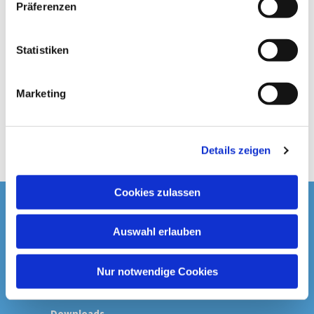
Präferenzen
i
l
l
Statistiken
i
g
Marketing
u
n
g
Details zeigen
s
a
u
Cookies zulassen
s
Startseite
w
Auswahl erlauben
a
Spenden & Kollekten
h
l
Nur notwendige Cookies
Prävention
Downloads