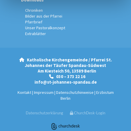
Chroniken
Bilder aus der Pfarrei
Pfarrbrief
Unser Pastoralkonzept
Extrablätter
Katholische Kirchengemeinde / Pfarrei St.

Johannes der Täufer Spandau-Südwest
Am Kiesteich 50, 13589 Berlin
030 – 373 22 16

info@st-johannes-spandau.de
Kontakt
|
Impressum
|
Datenschutzhinweise
|
Erzbistum
Berlin
Datenschutzerklärung
ChurchDesk-Login