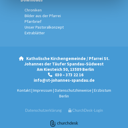
Chroniken
Bilder aus der Pfarrei
Pfarrbrief
Unser Pastoralkonzept
Extrablätter
Katholische Kirchengemeinde / Pfarrei St.

Johannes der Täufer Spandau-Südwest
Am Kiesteich 50, 13589 Berlin
030 – 373 22 16

info@st-johannes-spandau.de
Kontakt
|
Impressum
|
Datenschutzhinweise
|
Erzbistum
Berlin
Datenschutzerklärung
ChurchDesk-Login