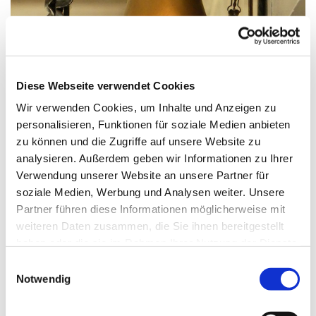
© G. Schiwek
Diese Webseite verwendet Cookies
Wir verwenden Cookies, um Inhalte und Anzeigen zu
personalisieren, Funktionen für soziale Medien anbieten
Sonntag, 7. Februar 2027, 09:30 Uhr
zu können und die Zugriffe auf unsere Website zu
analysieren. Außerdem geben wir Informationen zu Ihrer
St. Wilhelm, Weißenburger Straße
Verwendung unserer Website an unsere Partner für
9-11, 13595 Berlin
soziale Medien, Werbung und Analysen weiter. Unsere
Partner führen diese Informationen möglicherweise mit
weiteren Daten zusammen, die Sie ihnen bereitgestellt
haben oder die sie im Rahmen Ihrer Nutzung der Dienste
gesammelt haben.
E
Notwendig
i
n
w