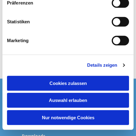
Präferenzen
i
l
l
Statistiken
i
g
Marketing
u
n
g
Details zeigen
s
a
u
Cookies zulassen
s
Startseite
w
Auswahl erlauben
a
Spenden & Kollekten
h
l
Nur notwendige Cookies
Prävention
Downloads